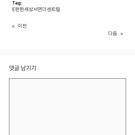
Tag:
E편한세상서면더센트럴
«
이전
다음
»
댓글 남기기
댓
글