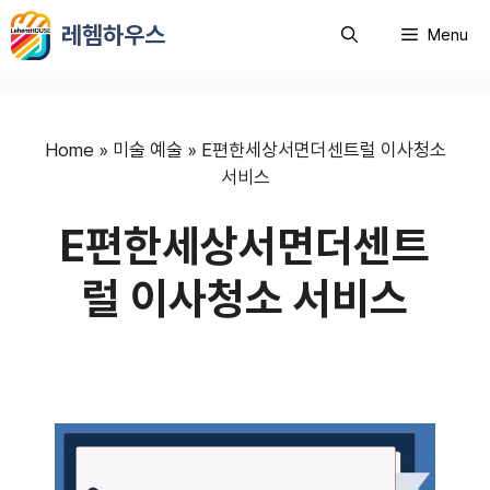
컨
레헴하우스
Menu
텐
츠
로
건
너
Home
»
미술 예술
»
E편한세상서면더센트럴 이사청소
뛰
서비스
기
E편한세상서면더센트
럴 이사청소 서비스