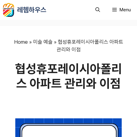
컨
레헴하우스
Menu
텐
츠
로
건
너
Home
»
미술 예술
»
협성휴포레이시아폴리스 아파트
뛰
관리와 이점
기
협성휴포레이시아폴리
스 아파트 관리와 이점