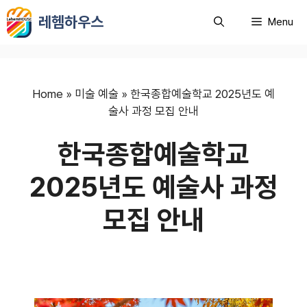
컨
레헴하우스
Menu
텐
츠
로
건
너
Home
»
미술 예술
»
한국종합예술학교 2025년도 예
뛰
술사 과정 모집 안내
기
한국종합예술학교
2025년도 예술사 과정
모집 안내