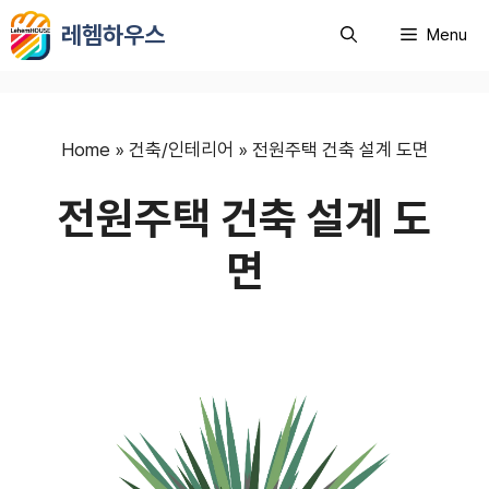
컨
레헴하우스
Menu
텐
츠
로
건
너
Home
»
건축/인테리어
»
전원주택 건축 설계 도면
뛰
전원주택 건축 설계 도
기
면