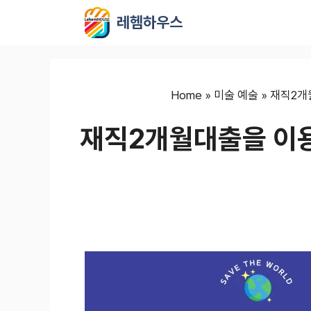
컨
레헴하우스
텐
츠
로
건
너
Home
»
미술 예술
»
재직2개
뛰
재직2개월대출을 이용
기