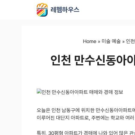
컨
레헴하우스
텐
츠
로
건
너
Home
»
미술 예술
»
인천
뛰
인천 만수신동아아
기
오늘은 인천 남동구에 위치한 만수신동아아파트에
이루어진 대단지 아파트로, 주변에는 학교와 여러
특히, 30평형 아파트가 경매에 나와 있어 많은 관심