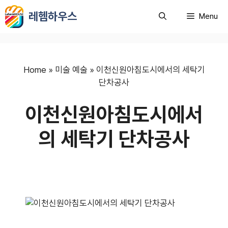
컨
레헴하우스
Menu
텐
츠
로
건
너
Home
»
미술 예술
»
이천신원아침도시에서의 세탁기
뛰
단차공사
기
이천신원아침도시에서
의 세탁기 단차공사