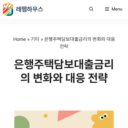
컨
레헴하우스
Menu
텐
츠
로
건
너
Home
»
기타
»
은행주택담보대출금리의 변화와 대응
뛰
전략
기
은행주택담보대출금리
의 변화와 대응 전략