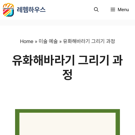
컨
레헴하우스
Menu
텐
츠
로
건
너
Home
»
미술 예술
»
유화해바라기 그리기 과정
뛰
유화해바라기 그리기 과
기
정