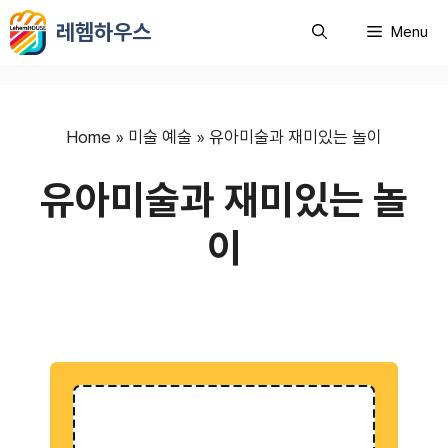
컨
레헴하우스
Menu
텐
츠
로
건
너
Home
»
미술 예술
»
유아미술과 재미있는 놀이
뛰
유아미술과 재미있는 놀
기
이