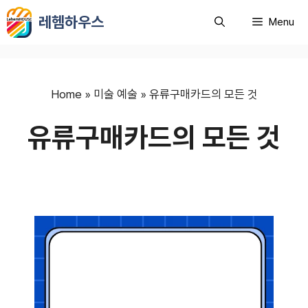
컨
레헴하우스
Menu
텐
츠
로
건
너
Home
»
미술 예술
»
유류구매카드의 모든 것
뛰
유류구매카드의 모든 것
기