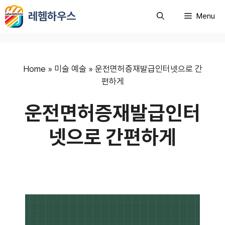
컨
레헴하우스
Menu
텐
츠
로
건
너
Home
»
미술 예술
»
운전면허증재발급인터넷으로 간
뛰
편하게
기
운전면허증재발급인터
넷으로 간편하게