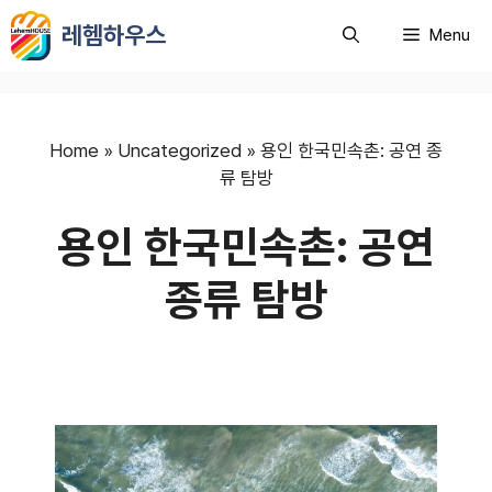
컨
레헴하우스
Menu
텐
츠
로
건
너
Home
»
Uncategorized
»
용인 한국민속촌: 공연 종
뛰
류 탐방
기
용인 한국민속촌: 공연
종류 탐방