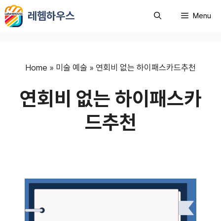
컨
레헴하우스
Menu
텐
츠
로
건
너
Home
»
미술 예술
»
연회비 없는 하이패스카드추천
뛰
연회비 없는 하이패스카
기
드추천