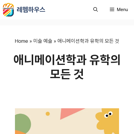
컨
레헴하우스
Menu
텐
츠
로
건
너
Home
»
미술 예술
»
애니메이션학과 유학의 모든 것
뛰
애니메이션학과 유학의
기
모든 것