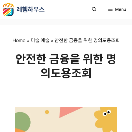
컨
레헴하우스
Menu
텐
츠
로
건
너
Home
»
미술 예술
»
안전한 금융을 위한 명의도용조회
뛰
안전한 금융을 위한 명
기
의도용조회