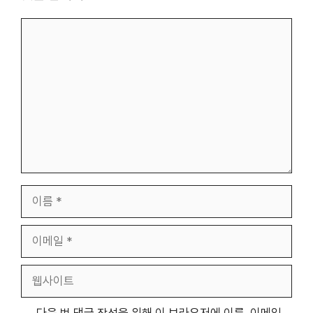
댓
글
이
름
이
메
일
웹
사
이