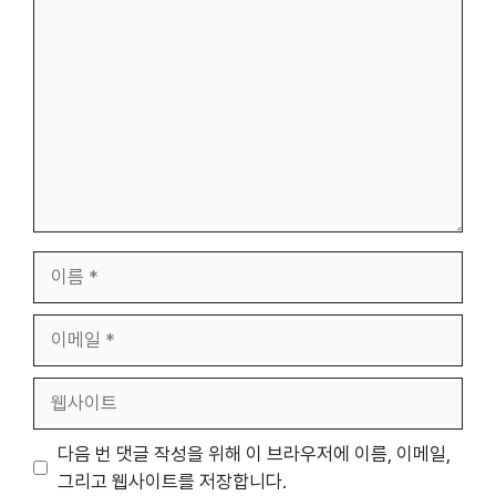
글
이
름
이
메
일
웹
사
이
다음 번 댓글 작성을 위해 이 브라우저에 이름, 이메일,
트
그리고 웹사이트를 저장합니다.