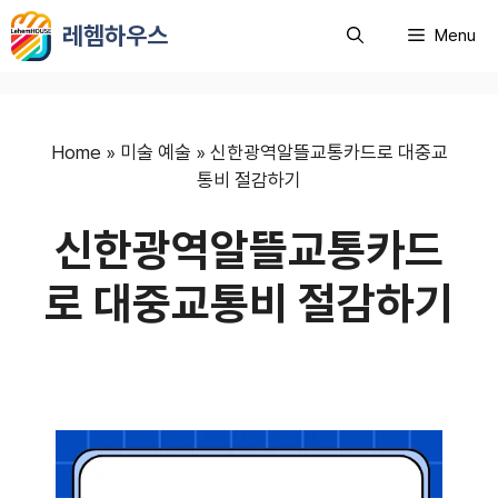
컨
레헴하우스
Menu
텐
츠
로
건
너
Home
»
미술 예술
»
신한광역알뜰교통카드로 대중교
뛰
통비 절감하기
기
신한광역알뜰교통카드
로 대중교통비 절감하기