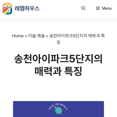
컨
레헴하우스
Menu
텐
츠
로
건
너
Home
»
미술 예술
»
송천아이파크5단지의 매력과 특
뛰
징
기
송천아이파크5단지의
매력과 특징