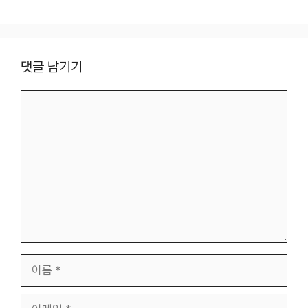
댓글 남기기
댓
글
이
름
이