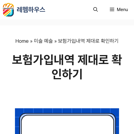
컨
레헴하우스
Menu
텐
츠
로
건
너
Home
»
미술 예술
»
보험가입내역 제대로 확인하기
뛰
보험가입내역 제대로 확
기
인하기