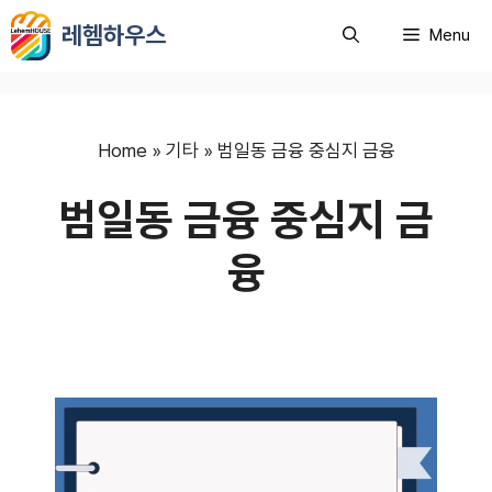
컨
레헴하우스
Menu
텐
츠
로
건
너
Home
»
기타
»
범일동 금융 중심지 금융
뛰
범일동 금융 중심지 금
기
융