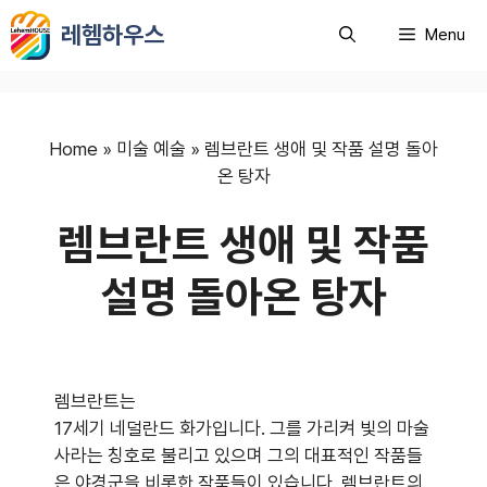
컨
레헴하우스
Menu
텐
츠
로
건
너
Home
»
미술 예술
»
렘브란트 생애 및 작품 설명 돌아
뛰
온 탕자
기
렘브란트 생애 및 작품
설명 돌아온 탕자
렘브란트는
17세기 네덜란드 화가입니다. 그를 가리켜 빛의 마술
사라는 칭호로 불리고 있으며 그의 대표적인 작품들
은 야경군을 비롯한 작품들이 있습니다. 렘브란트의