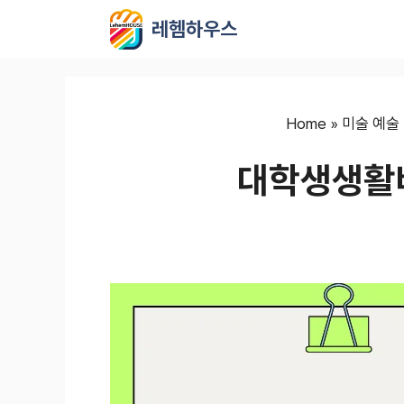
컨
레헴하우스
텐
츠
로
건
너
Home
»
미술 예술
뛰
대학생생활
기