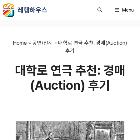
컨
레헴하우스
Menu
텐
츠
로
건
너
Home
»
공연/전시
»
대학로 연극 추천: 경매(Auction)
뛰
후기
기
대학로 연극 추천: 경매
(Auction) 후기