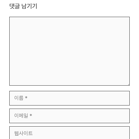
댓글 남기기
댓
글
이
름
이
메
일
웹
사