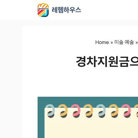
컨
레헴하우스
텐
츠
로
건
너
Home
»
미술 예술
뛰
경차지원금으
기