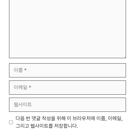
글
이
름
이
메
일
웹
사
이
다음 번 댓글 작성을 위해 이 브라우저에 이름, 이메일,
트
그리고 웹사이트를 저장합니다.