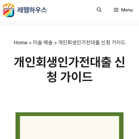
컨
레헴하우스
Menu
텐
츠
로
건
너
Home
»
미술 예술
»
개인회생인가전대출 신청 가이드
뛰
개인회생인가전대출 신
기
청 가이드