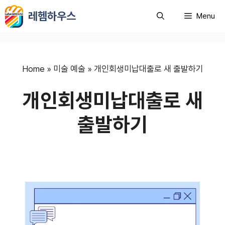
컨
레헴하우스
Menu
텐
츠
로
건
너
Home
»
미술 예술
»
개인회생미납대출로 새 출발하기
뛰
개인회생미납대출로 새
기
출발하기