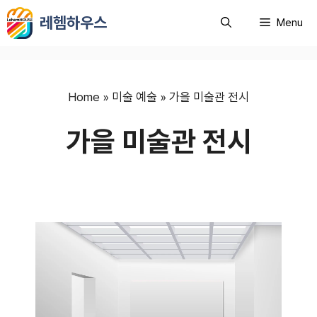
컨
레헴하우스
Menu
텐
츠
로
건
너
Home
»
미술 예술
»
가을 미술관 전시
뛰
가을 미술관 전시
기