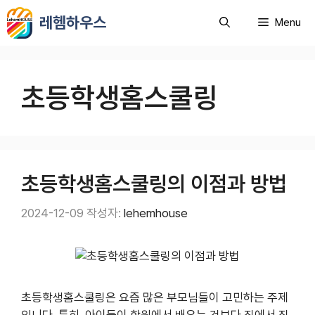
컨
레헴하우스
Menu
텐
츠
로
건
초등학생홈스쿨링
너
뛰
기
초등학생홈스쿨링의 이점과 방법
2024-12-09
작성자:
lehemhouse
초등학생홈스쿨링은 요즘 많은 부모님들이 고민하는 주제
입니다. 특히, 아이들이 학원에서 배우는 것보다 집에서 직