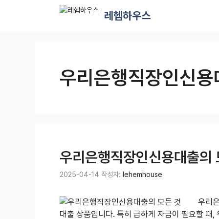
컨
레헴하우스
텐
츠
로
건
너
우리은행직장인신용
뛰
기
우리은행직장인신용대출의 
2025-04-14
작성자:
lehemhouse
우리은
대출 상품입니다. 특히 급하게 자금이 필요할 때,