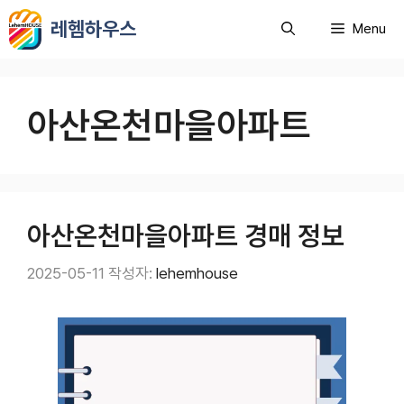
컨
레헴하우스
Menu
텐
츠
로
건
아산온천마을아파트
너
뛰
기
아산온천마을아파트 경매 정보
2025-05-11
작성자:
lehemhouse