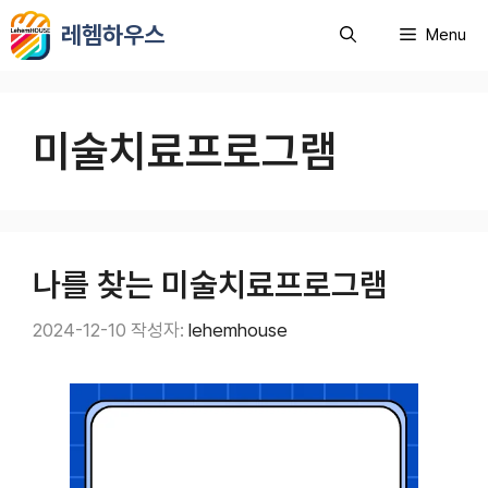
컨
레헴하우스
Menu
텐
츠
로
건
미술치료프로그램
너
뛰
기
나를 찾는 미술치료프로그램
2024-12-10
작성자:
lehemhouse