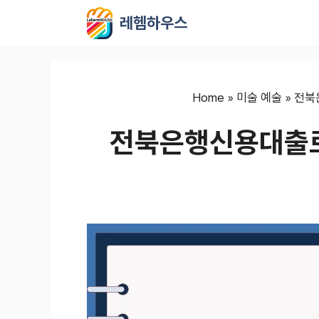
컨
레헴하우스
텐
츠
로
건
너
Home
»
미술 예술
»
전북
뛰
전북은행신용대출로
기