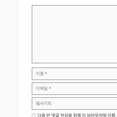
댓
글
이
름
이
메
일
웹
사
이
다음 번 댓글 작성을 위해 이 브라우저에 이름