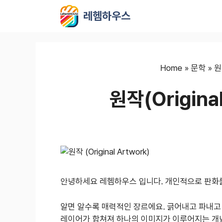
컨
레헴하우스
텐
츠
로
건
너
Home
»
문학
»
원
뛰
원작(Origina
기
안녕하세요 레헴하우스 입니다. 개인적으로 판화를
알면 알수록 매력적인 장르에요. 긁어내고 파내고
레이어가 합쳐져 하나의 이미지가 이루어지는 개