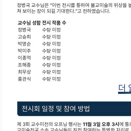
정병국 교수님은 “이번 전시를 통하여 불교미술의 위상을 
쳐 보이는 장이 되길 기대한다.”고 전하였습니다.
교수님 성함
전시 작품 수
정병국
수량 미정
고승희
수량 미정
박명순
수량 미정
박미주
수량 미정
이종억
수량 미정
조해종
수량 미정
최무상
수량 미정
홍관식
수량 미정
더
전시회 일정 및 참여 방법
제 3회 교수미전의 오프닝 행사는
11월 3일 오후 3시
에 통
교미술전공 소속 교수님들이 직접 참여하는 특별한 자리로,