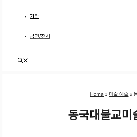
기타
공연/전시
Home
»
미술 예술
»
동국대불교미