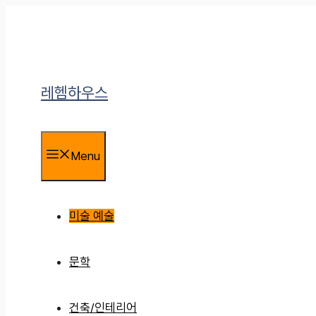
컨
텐
츠
로
건
너
레헴하우스
뛰
기
Menu
미술 예술
문학
건축/인테리어