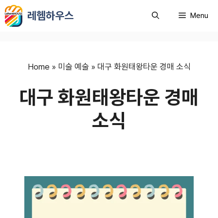
컨
레헴하우스
Menu
텐
츠
로
건
너
Home
»
미술 예술
»
대구 화원태왕타운 경매 소식
뛰
대구 화원태왕타운 경매
기
소식